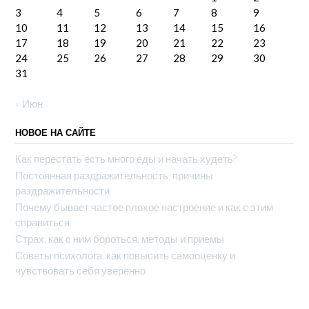
3
4
5
6
7
8
9
10
11
12
13
14
15
16
17
18
19
20
21
22
23
24
25
26
27
28
29
30
31
« Июн
НОВОЕ НА САЙТЕ
Как перестать есть много еды и начать худеть?
Постоянная раздражительность, причины
раздражительности
Почему бывает частое плохое настроение и как с этим
справиться
Страх, как с ним бороться, методы и приемы
Советы психолога, как повысить самооценку и
чувствовать себя уверенно