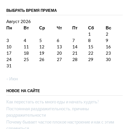
ВЫБРАТЬ ВРЕМЯ ПРИЕМА
Август 2026
Пн
Вт
Ср
Чт
Пт
Сб
Вс
1
2
3
4
5
6
7
8
9
10
11
12
13
14
15
16
17
18
19
20
21
22
23
24
25
26
27
28
29
30
31
« Июн
НОВОЕ НА САЙТЕ
Как перестать есть много еды и начать худеть?
Постоянная раздражительность, причины
раздражительности
Почему бывает частое плохое настроение и как с этим
справиться