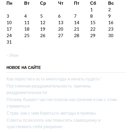
Пн
Вт
Ср
Чт
Пт
Сб
Вс
1
2
3
4
5
6
7
8
9
10
11
12
13
14
15
16
17
18
19
20
21
22
23
24
25
26
27
28
29
30
31
« Июн
НОВОЕ НА САЙТЕ
Как перестать есть много еды и начать худеть?
Постоянная раздражительность, причины
раздражительности
Почему бывает частое плохое настроение и как с этим
справиться
Страх, как с ним бороться, методы и приемы
Советы психолога, как повысить самооценку и
чувствовать себя уверенно