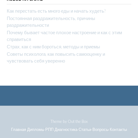
Как перестать есть много еды и начать худеть?
Постоянная раздражительность, причины
раздражительности
Почему бывает частое плохое настроение и как с этим
справиться
Страх, как с ним бороться, методы и приемы
Советы психолога, как повысить самооценку и
чувствовать себя уверенно
Theme by
Out the Box
Главная
Дипломы
РПП
Диагностика
Статьи
Вопросы
Контакты