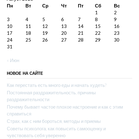
Пн
Вт
Ср
Чт
Пт
Сб
Вс
1
2
3
4
5
6
7
8
9
10
11
12
13
14
15
16
17
18
19
20
21
22
23
24
25
26
27
28
29
30
31
« Июн
НОВОЕ НА САЙТЕ
Как перестать есть много еды и начать худеть?
Постоянная раздражительность, причины
раздражительности
Почему бывает частое плохое настроение и как с этим
справиться
Страх, как с ним бороться, методы и приемы
Советы психолога, как повысить самооценку и
чувствовать себя уверенно