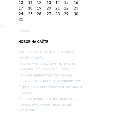
10
11
12
13
14
15
16
17
18
19
20
21
22
23
24
25
26
27
28
29
30
31
ng
→
« Июн
НОВОЕ НА САЙТЕ
Как перестать есть много еды и
начать худеть?
Постоянная раздражительность,
причины раздражительности
Почему бывает частое плохое
настроение и как с этим справиться
Страх, как с ним бороться, методы и
приемы
Советы психолога, как повысить
самооценку и чувствовать себя
уверенно